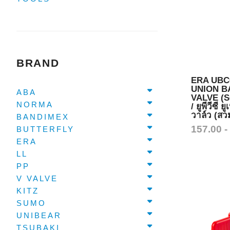
BRAND
ERA UBC
UNION B
ABA
VALVE (
NORMA
/ ยูพีวีซี 
วาล์ว (สวม
BANDIMEX
157.00 -
BUTTERFLY
ERA
LL
PP
V VALVE
KITZ
SUMO
UNIBEAR
TSUBAKI