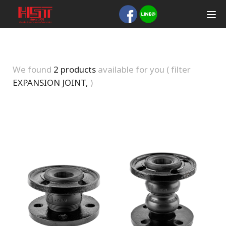
We found
2 products
available for you ( filter
EXPANSION JOINT,
)