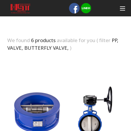
We found
6 products
available for you ( filter
PP,
VALVE, BUTTERFLY VALVE,
)