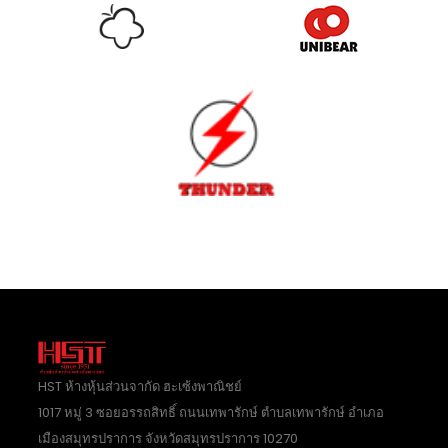
HST ห้างหุ้นส่วนจากัด ฮะเซ้งพาณิชย์
1017 หมู่ 3 ซอยอรรถสิทธิ์ ถนนเทพารักษ์ ตำบลเทพารักษ์ อำเภอ
เมืองสมุทรปราการ จังหวัดสมุทรปราการ 10270