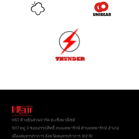
HST ห้างหุ้นส่วนจากัด ฮะเซ้งพาณิชย์
1017 หมู่ 3 ซอยอรรถสิทธิ์ ถนนเทพารักษ์ ตำบลเทพารักษ์ อำเภอ
เมืองสมุทรปราการ จังหวัดสมุทรปราการ 10270