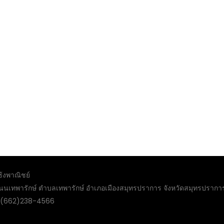
ซ้งพาณิชย์
์ ถนนเทพารักษ์ ตำบลเทพารักษ์ อำเภอเมืองสมุทรปราการ จังหวัดสมุทรปราก
:(662)238-4566