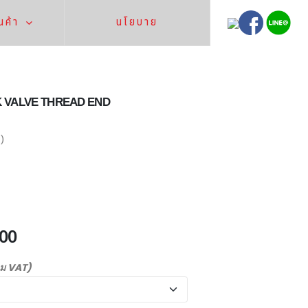
นค้า
นโยบาย
 VALVE THREAD END
)
.00
วม VAT)