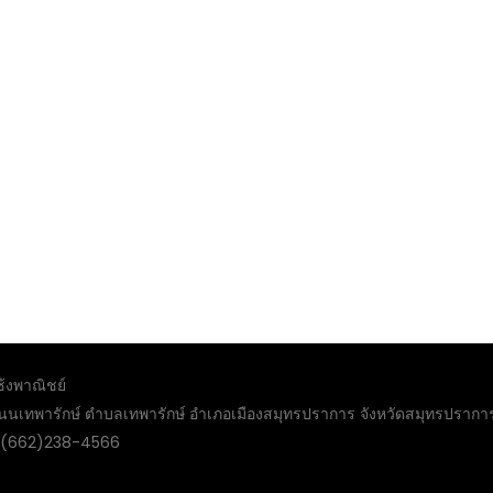
ซ้งพาณิชย์
์ ถนนเทพารักษ์ ตำบลเทพารักษ์ อำเภอเมืองสมุทรปราการ จังหวัดสมุทรปราก
:(662)238-4566